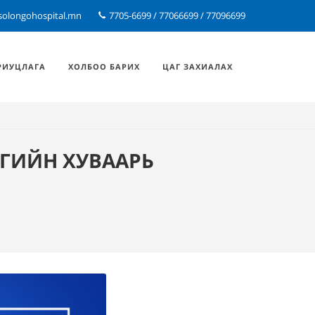
solongohospital.mn
7705-6699 / 77066699 / 77096699
РИУЦЛАГА
ХОЛБОО БАРИХ
ЦАГ ЗАХИАЛАХ
ГИЙН ХУВААРЬ