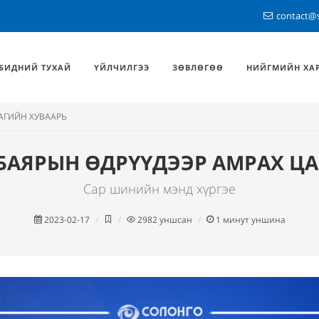
contact@
БИДНИЙ ТУХАЙ
ҮЙЛЧИЛГЭЭ
ЗӨВЛӨГӨӨ
НИЙГМИЙН ХА
АГИЙН ХУВААРЬ
БАЯРЫН ӨДРҮҮДЭЭР АМРАХ ЦА
Сар шинийн мэнд хүргэе
2023-02-17
2982
уншсан
1
минут уншина