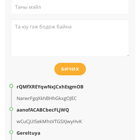
БИЧИХ
rQMfXREYqwNxJCxhEsgmOB
NarwrFgqXkhBHhGkxgOJEC
aanofACABCbecFLjWQ
wCuCjUISekMhsVTGSXJwyHvK
Gereltuya