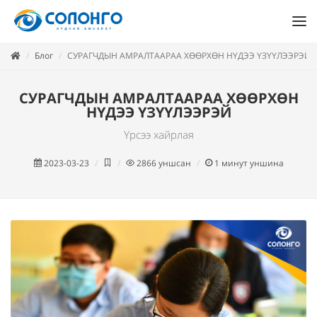
Блог
СУРАГЧДЫН АМРАЛТААРАА ХӨӨРХӨН НҮДЭЭ ҮЗҮҮЛЭЭРЭЙ
СУРАГЧДЫН АМРАЛТААРАА ХӨӨРХӨН
НҮДЭЭ ҮЗҮҮЛЭЭРЭЙ
Үрсээ хайрлая
2023-03-23
2866
уншсан
1
минут уншина