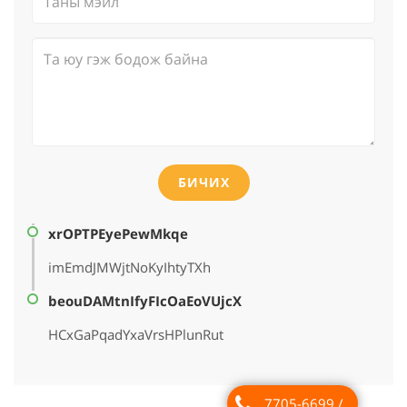
БИЧИХ
xrOPTPEyePewMkqe
imEmdJMWjtNoKyIhtyTXh
beouDAMtnIfyFIcOaEoVUjcX
HCxGaPqadYxaVrsHPlunRut
7705-6699 /