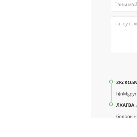
ZKcKOaN
hJnMgpy
ЛХАГВА
болорын 