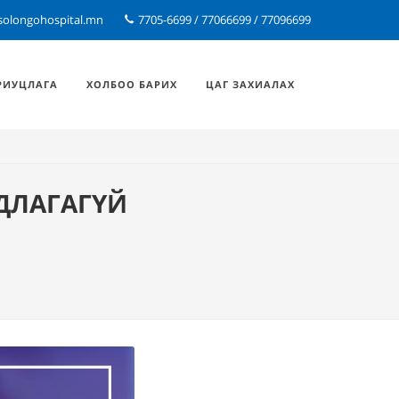
solongohospital.mn
7705-6699 / 77066699 / 77096699
РИУЦЛАГА
ХОЛБОО БАРИХ
ЦАГ ЗАХИАЛАХ
ДЛАГАГҮЙ