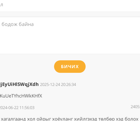
БИЧИХ
jEyUiHlSWqjXdh
2025-12-24 20:26:34
rKuUeTYhcHWkKHfX
2405
2024-06-22 11:56:03
хагалгаанд хол ойрыг хоёуланг хийлгэхэд төлбөр хэд болох 