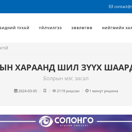
contact@
БИДНИЙ ТУХАЙ
ҮЙЛЧИЛГЭЭ
ЗӨВЛӨГӨӨ
НИЙГМИЙН ХА
АГҮЙ
РЫН ХАРААНД ШИЛ ЗҮҮХ ШААР
Болрын мэс засал
2024-03-05
2119
уншсан
1
минут уншина