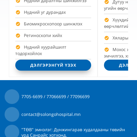
Нүдний даралтны шинжилгээ
Дутуу няра
угийн өөрчлөлт
Нүдний уг дурандах
Хүүхдийн г
Биомикроскопоор шинжлэх
өөрчлөлтийн о
Ретиноскопи хийх
Хяларын эм
Нүдний хуурайшилт
Мохос хара
тодорхойлох
эмчилгээ, хяна
Эмчийн тогтмол хяналт
ДЭЛГЭРЭНГҮЙ ҮЗЭХ
ДЭЛГЭР
7705-6699 / 77066699 / 77096699
contact@solongohospital.mn
"ТӨВ" эмнэлэг: Дүнжингарав худалдааны төвийн
урд Санрайс хотхонд.