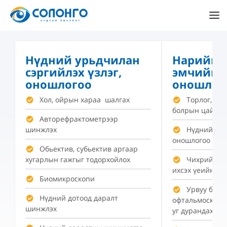
Нүдний урьдчилан
Нарийн 
сэргийлэх үзлэг,
эмчийн ү
оношлогоо
оношлог
Хол, ойрын хараа шалгах
Торлог, ши
болрын цайх ө
Авторефрактометрээр
шинжлэх
Нүдний дар
оношлогоо
Обьектив, субьектив аргаар
хугарлын гажгыг тодорхойлох
Чихрийн ши
ихсэх үеийн то
Биомикроскопи
Урвуу боло
Нүдний дотоод даралт
офтальмоскопи
шинжлэх
уг дурандах