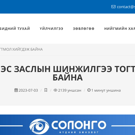
contact@
БИДНИЙ ТУХАЙ
ҮЙЛЧИЛГЭЭ
ЗӨВЛӨГӨӨ
НИЙГМИЙН ХА
ГТМОЛ ХИЙГДЭЖ БАЙНА
МЭС ЗАСЛЫН ШИНЖИЛГЭЭ ТО
БАЙНА
2023-07-03
2139
уншсан
1
минут уншина