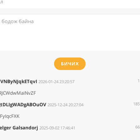
БИЧИХ
1
bVNByNJqkETqvI
2026-01-24 23:20:57
JCWdwMaiNvZF
185
gtDLIgWADgABOuOV
2025-12-24 20:27:04
GFyIqcFXK
66
elger Galsandorj
2025-09-02 17:46:41