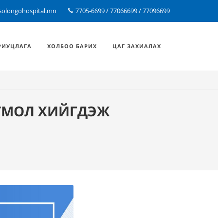
solongohospital.mn
7705-6699 / 77066699 / 77096699
РИУЦЛАГА
ХОЛБОО БАРИХ
ЦАГ ЗАХИАЛАХ
ГТМОЛ ХИЙГДЭЖ