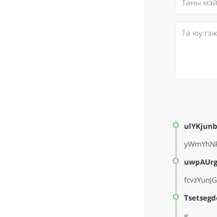
ulYKjun
yWmYhNR
uwpAUr
fcvzYunJ
Tsetsegd
g