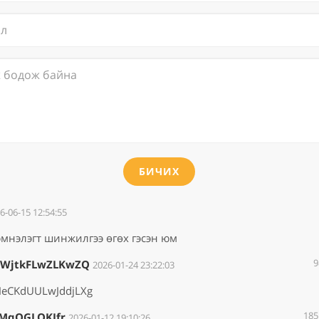
БИЧИХ
6-06-15 12:54:55
мнэлэгт шинжилгээ өгөх гэсэн юм
9
EWjtkFLwZLKwZQ
2026-01-24 23:22:03
HeCKdUULwJddjLXg
185
hMqQGLOKIfr
2026-01-12 19:10:26