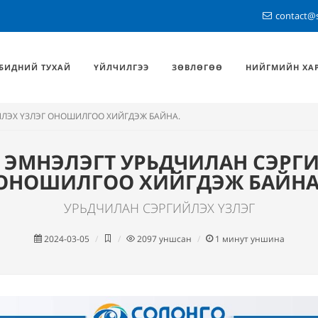
contact@
БИДНИЙ ТУХАЙ
ҮЙЛЧИЛГЭЭ
ЗӨВЛӨГӨӨ
НИЙГМИЙН ХА
ЙЛЭХ ҮЗЛЭГ ОНОШИЛГОО ХИЙГДЭЖ БАЙНА.
 ЭМНЭЛЭГТ УРЬДЧИЛАН СЭРГ
ОНОШИЛГОО ХИЙГДЭЖ БАЙНА
УРЬДЧИЛАН СЭРГИЙЛЭХ ҮЗЛЭГ
2024-03-05
2097
уншсан
1
минут уншина