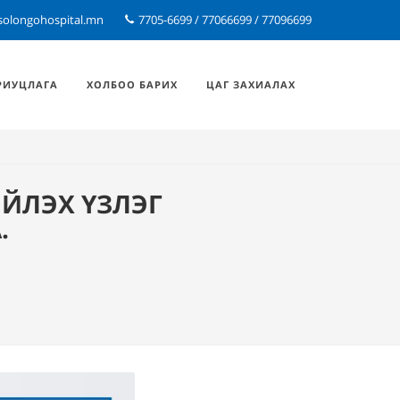
solongohospital.mn
7705-6699 / 77066699 / 77096699
РИУЦЛАГА
ХОЛБОО БАРИХ
ЦАГ ЗАХИАЛАХ
ИЙЛЭХ ҮЗЛЭГ
.