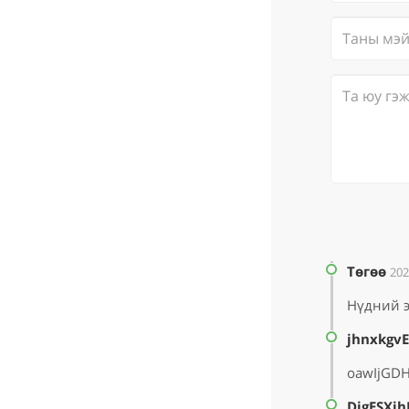
Төгөө
202
Нүдний э
jhnxkgv
oawIjGD
DjgESXi