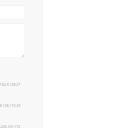
162.4.128.27
8.128.173.33
.220.101.172