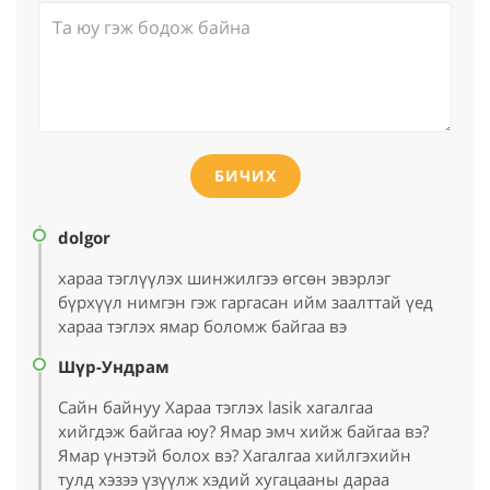
БИЧИХ
dolgor
хараа тэглүүлэх шинжилгээ өгсөн эвэрлэг
бүрхүүл нимгэн гэж гаргасан ийм заалттай үед
хараа тэглэх ямар боломж байгаа вэ
Шүр-Ундрам
Сайн байнуу Хараа тэглэх lasik хагалгаа
хийгдэж байгаа юу? Ямар эмч хийж байгаа вэ?
Ямар үнэтэй болох вэ? Хагалгаа хийлгэхийн
тулд хэзээ үзүүлж хэдий хугацааны дараа