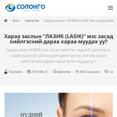
Блог
Зөвлөгөө
Хараа заслын “ЛАЗИК (LASIK)” мэс засад хийлгэ
Хараа заслын “ЛАЗИК (LASIK)” мэс засад
хийлгэсний дараа хараа муудах уу?
Хараа засах ЛАЗИК мэс засал хийлгэн, нүдний шилнээсээ
салах хүсэлтэй үйлчлүүлэгчдийн зүгээс энэ мэс засал
хийлгэсний дараа хараа эргэн муудах уу?
Төслийн
2019-06-21
Зөвлөгөө
3452
уншсан
1
мин