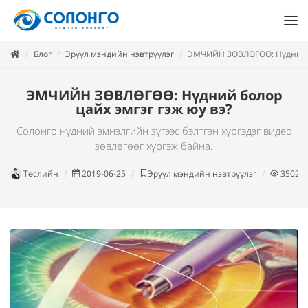
Блог
Эрүүл мэндийн нэвтрүүлэг
ЭМЧИЙН ЗӨВЛӨГӨӨ: Нүдний бо
ЭМЧИЙН ЗӨВЛӨГӨӨ: Нүдний болор
цайх эмгэг гэж юу вэ?
Солонго нүдний эмнэлгийн зүгээс бэлтгэн хүргэдэг видео
зөвлөгөөг хүргэж байна.
Төслийн
2019-06-25
Эрүүл мэндийн нэвтрүүлэг
3502
у