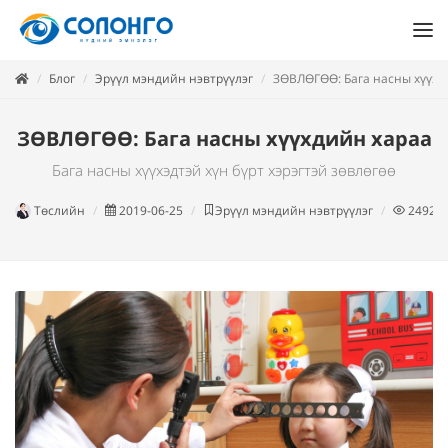
Блог
Эрүүл мэндийн нэвтрүүлэг
ЗӨВЛӨГӨӨ: Бага насны хүүхд
ЗӨВЛӨГӨӨ: Бага насны хүүхдийн хараа
Бага насны хүүхэдтэй хүн бүрт хэрэгтэй зөвлөгөө
Төслийн
2019-06-25
Эрүүл мэндийн нэвтрүүлэг
2492
у